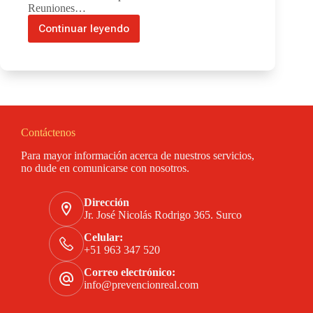
Reuniones…
Continuar leyendo
Gestión
y
Seguridad
para
Contratistas
Contáctenos
Para mayor información acerca de nuestros servicios,
no dude en comunicarse con nosotros.
Dirección
Jr. José Nicolás Rodrigo 365. Surco
Celular:
+51 963 347 520
Correo electrónico:
info@prevencionreal.com