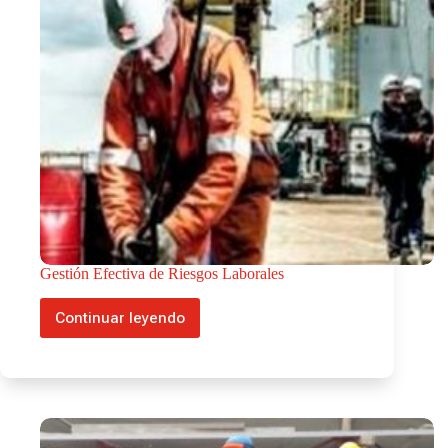
Gestión Efectiva de Riesgos Laborales
Continuar leyendo
Gestión
Efectiva
de
Riesgos
Laborales