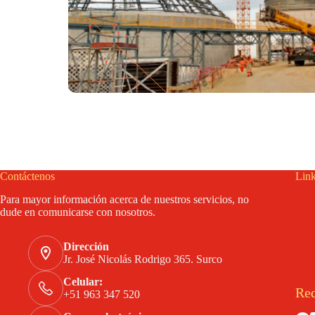
Contáctenos
Link
Para mayor información acerca de nuestros servicios, no
dude en comunicarse con nosotros.
Dirección
Jr. José Nicolás Rodrigo 365. Surco
Celular:
Red
+51 963 347 520