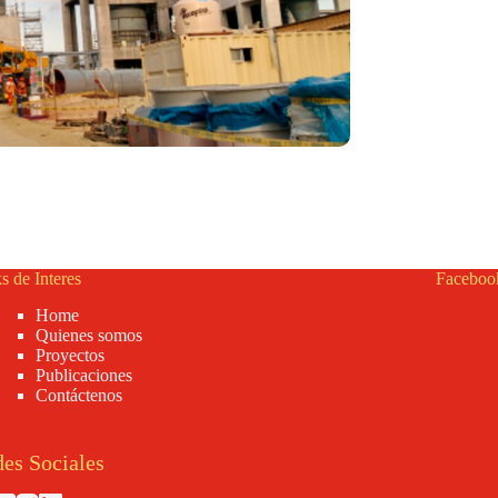
s de Interes
Faceboo
Home
Quienes somos
Proyectos
Publicaciones
Contáctenos
es Sociales