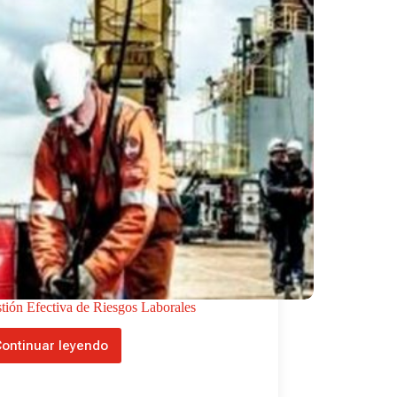
tión Efectiva de Riesgos Laborales
ontinuar leyendo
Gestión
Efectiva
de