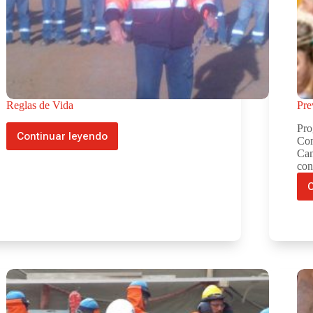
Reglas de Vida
Pre
Pro
Continuar leyendo
Con
Reglas
Cam
de
con
Vida
C