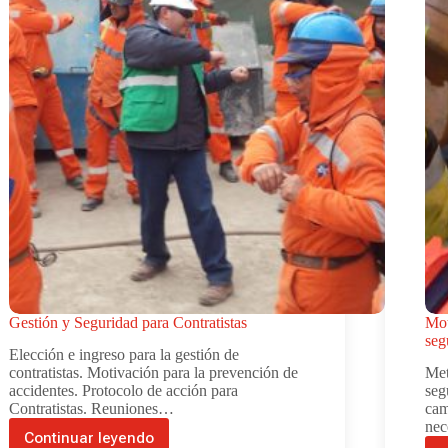
Gestión y Seguridad para Contratistas
Mot
seg
Elección e ingreso para la gestión de
contratistas. Motivación para la prevención de
Met
accidentes. Protocolo de acción para
seg
Contratistas. Reuniones…
cam
nec
Continuar leyendo
Gestión