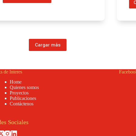
C
y
Seguridad
para
Contratistas
Cargar más
s de Interes
Faceboo
Home
Quienes somos
Proyectos
Publicaciones
Contáctenos
es Sociales