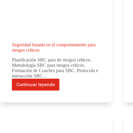
Seguridad basada en el comportamiento para
riesgos críticos
Planificación SBC para de riesgos críticos.
Metodología SBC para riesgos críticos.
Formación de Coaches para SBC. Protocolo e
interacción SBC…
Continuar leyendo
Seguridad
basada
en
el
comportamiento
para
riesgos
críticos