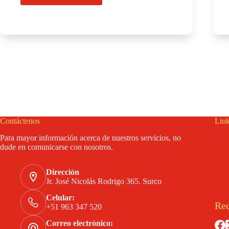
de
Incidentes
y
Accidentes
Contáctenos
Link
Para mayor información acerca de nuestros servicios, no
dude en comunicarse con nosotros.
Dirección
Jr. José Nicolás Rodrigo 365. Surco
Celular:
Red
+51 963 347 520
Correo electrónico: