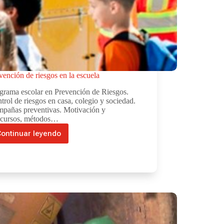
vención de riesgos en la escuela
grama escolar en Prevención de Riesgos.
trol de riesgos en casa, colegio y sociedad.
pañas preventivas. Motivación y
cursos, métodos…
ontinuar leyendo
Prevención
de
riesgos
en
la
escuela