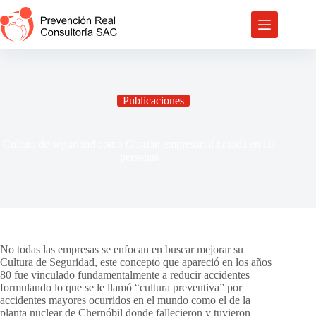
Saltar
al
contenido
Publicaciones
Cultura de seguridad como Gestión empresarial basada en las
personas
No todas las empresas se enfocan en buscar mejorar su
Cultura de Seguridad, este concepto que apareció en los años
80 fue vinculado fundamentalmente a reducir accidentes
formulando lo que se le llamó “cultura preventiva” por
accidentes mayores ocurridos en el mundo como el de la
planta nuclear de Chernóbil donde fallecieron y tuvieron